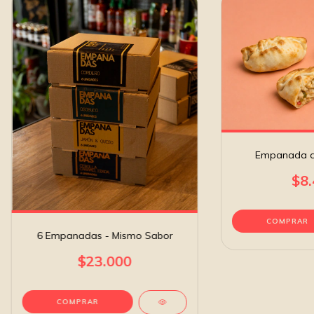
Empanada de
$8.
6 Empanadas - Mismo Sabor
$23.000
COMPRAR