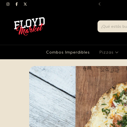
 whatsapp el precio del envio segun tu zona.
Combos Imperdibles
Pizzas