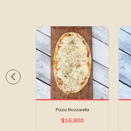
amelizada
Pizza Mozzarella
0
$16.800