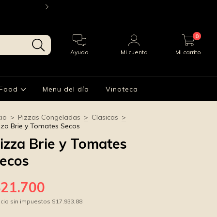
¡Envios a todo AMBA! Consulta por whatsapp 
0
Ayuda
Mi cuenta
Mi carrito
 Food
Menu del día
Vinoteca
cio
>
Pizzas Congeladas
>
Clasicas
>
zza Brie y Tomates Secos
izza Brie y Tomates
ecos
$21.700
cio sin impuestos
$17.933,88