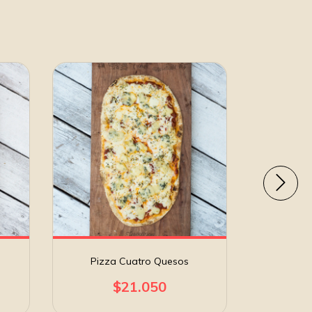
Pizza Cuatro Quesos
Pizza Ce
$21.050