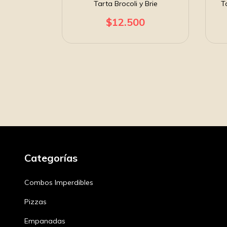
Tarta Brocoli y Brie
T
Queso
$12.500
0
Categorías
Combos Imperdibles
Pizzas
Empanadas