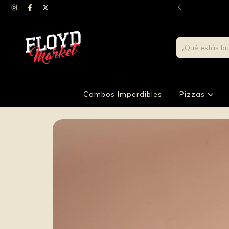
 whatsapp el precio del envio segun tu zona.
Combos Imperdibles
Pizzas