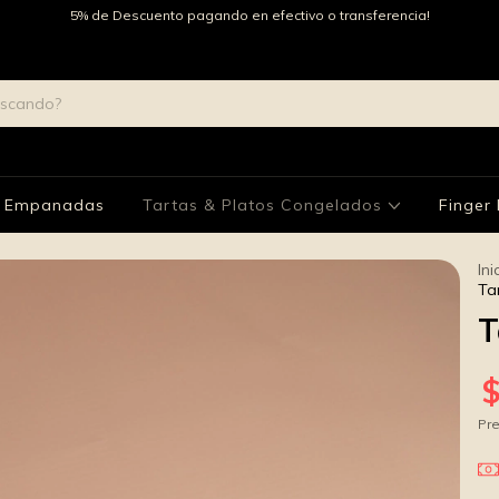
5% de Descuento pagando en efectivo o transferencia!
Empanadas
Tartas & Platos Congelados
Finger
Ini
Ta
T
Pre