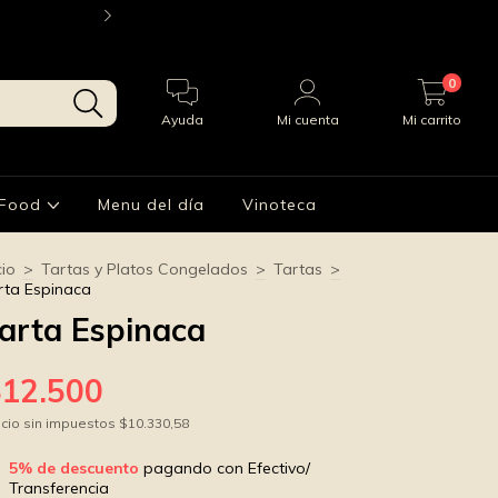
¡Envios a todo AMBA! Consulta por whatsapp 
0
Ayuda
Mi cuenta
Mi carrito
 Food
Menu del día
Vinoteca
cio
>
Tartas y Platos Congelados
>
Tartas
>
rta Espinaca
arta Espinaca
$12.500
cio sin impuestos
$10.330,58
5% de descuento
pagando con Efectivo/
Transferencia