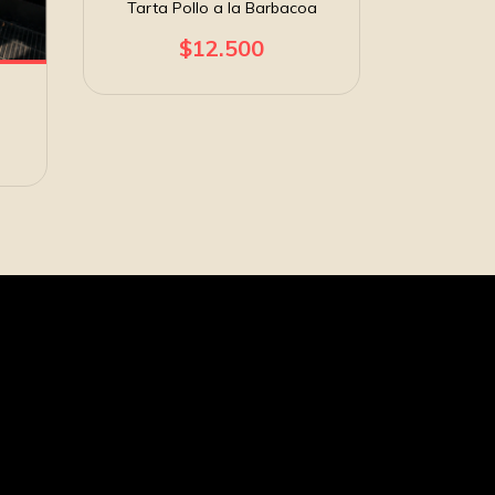
Tarta Pollo a la Barbacoa
Tart
$12.500